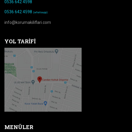
0536 642 4598
0536 642 4598
(whatsapp)
info@korumakiliflari.com
YOL TARIFI
MENÜLER